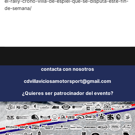
el-rally-crono-villa-de-espiel-que-se-disputa-este-fin-
de-semana/
contacta con nosotros
cdvillaviciosamotorsport@gmail.com
¿Quieres ser patrocinador del evento?