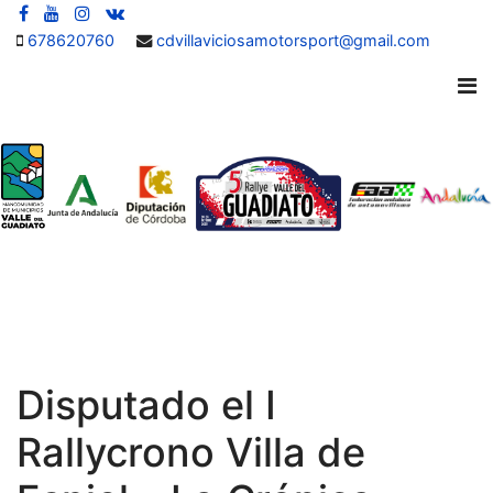
678620760
cdvillaviciosamotorsport@gmail.com
Disputado el I
Rallycrono Villa de