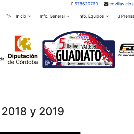
678620760
cdvillavici
">
Inicio
Info. General
Info. Equipos
Prens
 2018 y 2019